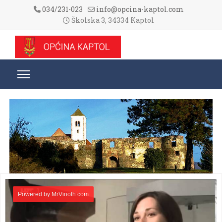
034/231-023
info@opcina-kaptol.com
Školska 3, 34334 Kaptol