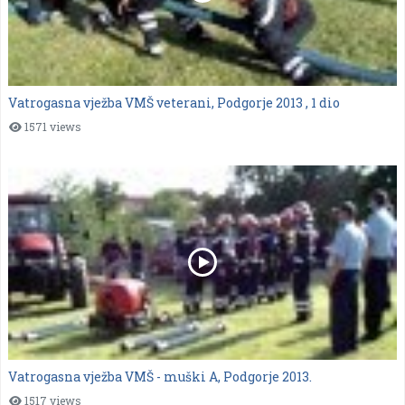
Vatrogasna vježba VMŠ veterani, Podgorje 2013 , 1 dio
1571 views
Vatrogasna vježba VMŠ - muški A, Podgorje 2013.
1517 views