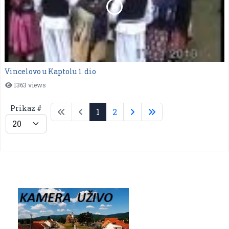
Vincelovo u Kaptolu 1. dio
1363 views
Prikaz #
1
2