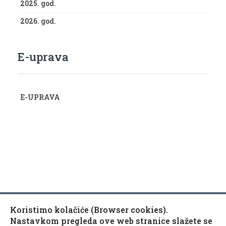
2025. god.
2026. god.
E-uprava
E-UPRAVA
Koristimo kolačiće (Browser cookies).
Copyright © 2010-2020 Općina Kaptol, Školska 3, 34334
♿
Nastavkom pregleda ove web stranice slažete se
Kaptol