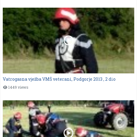
Vatrogasna vježba VMŠ veterani, Podgorje 2013 , 2 dio
1449 views