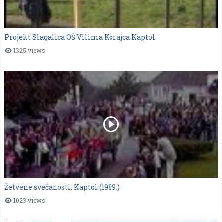
Projekt Slagalica OŠ Vilima Korajca Kaptol
1325 views
Žetvene svečanosti, Kaptol (1989.)
1023 views