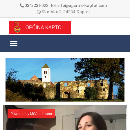
034/231-023
info@opcina-kaptol.com
Školska 3, 34334 Kaptol