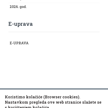
2026. god.
E-uprava
E-UPRAVA
Koristimo kolačiće (Browser cookies).
Copyright © 2010-2020 Općina Kaptol, Školska 3, 34334
♿
Nastavkom pregleda ove web stranice slažete se
Kaptol
s korištenjem kolačića.