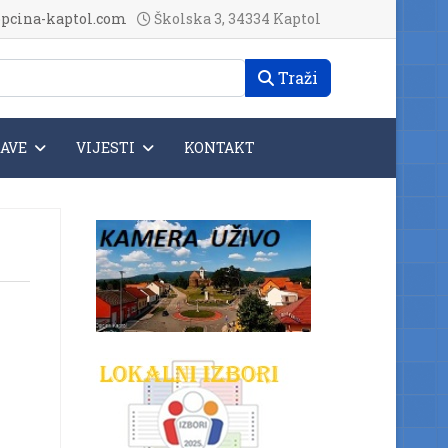
pcina-kaptol.com
Školska 3, 34334 Kaptol
Traži
JAVE
VIJESTI
KONTAKT