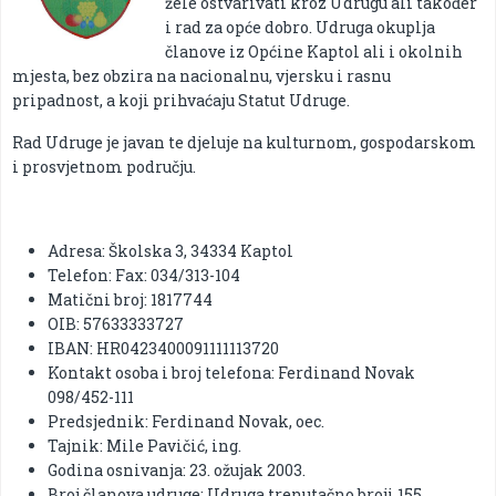
žele ostvarivati kroz Udrugu ali također
i rad za opće dobro. Udruga okuplja
članove iz Općine Kaptol ali i okolnih
mjesta, bez obzira na nacionalnu, vjersku i rasnu
pripadnost, a koji prihvaćaju Statut Udruge.
Rad Udruge je javan te djeluje na kulturnom, gospodarskom
i prosvjetnom području.
Adresa: Školska 3, 34334 Kaptol
Telefon: Fax: 034/313-104
Matični broj: 1817744
OIB: 57633333727
IBAN: HR0423400091111113720
Kontakt osoba i broj telefona: Ferdinand Novak
098/452-111
Predsjednik: Ferdinand Novak, oec.
Tajnik: Mile Pavičić, ing.
Godina osnivanja: 23. ožujak 2003.
Broj članova udruge: Udruga trenutačno broji 155