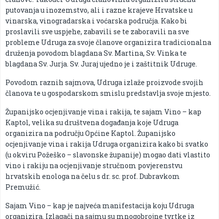
putovanja u inozemstvo, ali i razne krajeve Hrvatske u
vinarska, vinogradarska i voćarska područja. Kako bi
proslavili sve uspjehe, zabavili se te zaboravili na sve
probleme Udruga za svoje članove organizira tradicionalna
druženja povodom blagdana Sv. Martina, Sv. Vinka te
blagdana Sv. Jurja. Sv. Juraj ujedno je i zaštitnik Udruge.
Povodom raznih sajmova, Udruga izlaže proizvode svojih
članova te u gospodarskom smislu predstavlja svoje mjesto.
Županijsko ocjenjivanje vina i rakija, te sajam Vino – kap
Kaptol, velika su društvena događanja koje Udruga
organizira na području Općine Kaptol. Županijsko
ocjenjivanje vina i rakija Udruga organizira kako bi svatko
(u okviru Požeško – slavonske županije) mogao dati vlastito
vino i rakiju na ocjenjivanje stručnom povjerenstvu
hrvatskih enologa na čelu s dr. sc. prof. Dubravkom
Premužić.
Sajam Vino – kap je najveća manifestacija koju Udruga
organizira. Izlagači na sajmu su mnogobrojne tvrtke iz