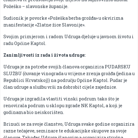
Požeško – slavonske županije.
Sudionik je povorke «Požeška berba grožđa» u okvirima
manifestacije «Zlatne žice Slavonije».
Svojim primjerom i radom Udruga djeluje u javnom životu i
radu Općine Kaptol.
Zanimljivosti iz rada i života udruge:
Udruga je za potrebe svojih članova organizira PUDARSKU
SLUŽBU (čuvanje vinograda u vrijeme zrenja grožđa (jedina u
Republici Hrvatskoj)) na području Općine Kaptol. Pudar je
član udruge a službu vrši za dobrobit cijele zajednice.
Udruga je izgradila vlastiti vinski podrum tako što je
renovirala podrum u sklopu zgrade NK Kaptol, a koji je
godinama bio neiskorišten.
Brinući se za svoje članstvo, Udruga svake godine organizira
razne tečajeve, seminare te edukacijske skupove za svoje
članove. Također Udruga članovima organizira stručna