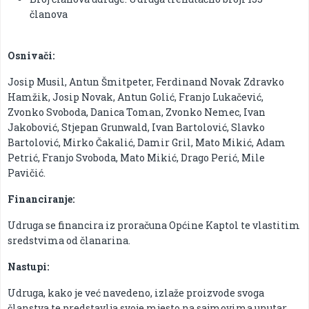
članova
Osnivači:
Josip Musil, Antun Šmitpeter, Ferdinand Novak Zdravko
Hamžik, Josip Novak, Antun Golić, Franjo Lukačević,
Zvonko Svoboda, Danica Toman, Zvonko Nemec, Ivan
Jakobović, Stjepan Grunwald, Ivan Bartolović, Slavko
Bartolović, Mirko Čakalić, Damir Gril, Mato Mikić, Adam
Petrić, Franjo Svoboda, Mato Mikić, Drago Perić, Mile
Pavičić.
Financiranje:
Udruga se financira iz proračuna Općine Kaptol te vlastitim
sredstvima od članarina.
Nastupi:
Udruga, kako je već navedeno, izlaže proizvode svoga
članstva te predstavlja svoje mjesto na sajmovima unutar