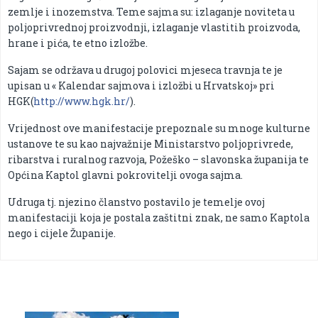
zemlje i inozemstva. Teme sajma su: izlaganje noviteta u
poljoprivrednoj proizvodnji, izlaganje vlastitih proizvoda,
hrane i pića, te etno izložbe.
Sajam se održava u drugoj polovici mjeseca travnja te je
upisan u « Kalendar sajmova i izložbi u Hrvatskoj» pri
HGK(
http://www.hgk.hr/
).
Vrijednost ove manifestacije prepoznale su mnoge kulturne
ustanove te su kao najvažnije Ministarstvo poljoprivrede,
ribarstva i ruralnog razvoja, Požeško – slavonska županija te
Općina Kaptol glavni pokrovitelji ovoga sajma.
Udruga tj. njezino članstvo postavilo je temelje ovoj
manifestaciji koja je postala zaštitni znak, ne samo Kaptola
nego i cijele Županije.