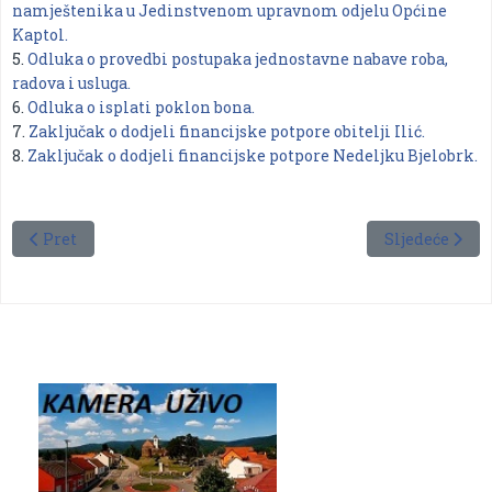
namještenika u Jedinstvenom upravnom odjelu Općine
Kaptol.
5.
Odluka o provedbi postupaka jednostavne nabave roba,
radova i usluga.
6.
Odluka o isplati poklon bona.
7.
Zaključak o dodjeli financijske potpore obitelji Ilić.
8.
Zaključak o dodjeli financijske potpore Nedeljku Bjelobrk.
Prethodni članak: broj 1/2019
Sljedeći člana
Pret
Sljedeće