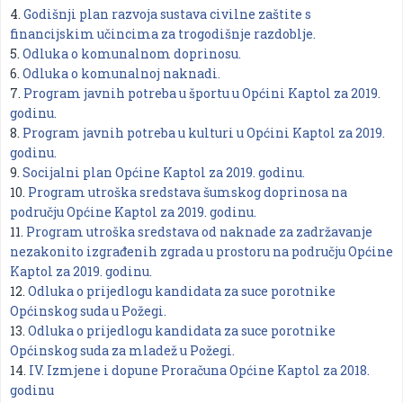
4.
Godišnji plan razvoja sustava civilne zaštite s
financijskim učincima za trogodišnje razdoblje.
5.
Odluka o komunalnom doprinosu.
6.
Odluka o komunalnoj naknadi.
7.
Program javnih potreba u športu u Općini Kaptol za 2019.
godinu.
8.
Program javnih potreba u kulturi u Općini Kaptol za 2019.
godinu.
9.
Socijalni plan Općine Kaptol za 2019. godinu.
10.
Program utroška sredstava šumskog doprinosa na
području Općine Kaptol za 2019. godinu.
11.
Program utroška sredstava od naknade za zadržavanje
nezakonito izgrađenih zgrada u prostoru na području Općine
Kaptol za 2019. godinu.
12.
Odluka o prijedlogu kandidata za suce porotnike
Općinskog suda u Požegi.
13.
Odluka o prijedlogu kandidata za suce porotnike
Općinskog suda za mladež u Požegi.
14.
IV. Izmjene i dopune Proračuna Općine Kaptol za 2018.
godinu