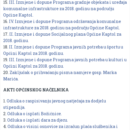
15.
III. Izmjene i dopune Programa gradnje objekata i uređaja
komunalne infrastrukture za 2018. godinu na području
Općine Kaptol.
16.
IV. Izmjene i dopune Programa održavanja komunalne
infrastrukture za 2018. godinu na području Općine Kaptol.
17.
II. Izmjene i dopune Socijalnog plana Općine Kaptol za
2018. godinu.
18.
II. Izmjene i dopune Programa javnih potreba u športu u
Općini Kaptol za 2018. godinu.
19.
III. Izmjene i dopune Programa javnih potreba u kulturi u
Općini Kaptol za 2018. godinu.
20.
Zaključak o prihvaćanju pisma namjere gosp. Marka
Marića.
AKTI OPĆINSKOG NAČELNIKA
1.
Odluka o raspisivanju javnog natječaja za dodjelu
stipendija.
2.
Odluka o isplati Božićnice.
3.
Odluka o isplati dara za djecu.
4.
Odluka o visini osnovice za izračun plaća službenika i