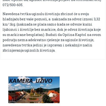
072/500-605.
Navedena tvrtka uginulu životinju zbrinut će u svoju
hladnjaću bez vaše pomoći, a naknada za odvoz iznosi 3,32
kn/ 1kg. (naknada se plaća samo kada se odvoze kućni
ljubimci i životilje bez markice, dok je odvoz životinja koje
su markirane besplatan). Budući da Općina Kaptol na svom
podrućju nema adekvatno rješenje za uginule životinje,
navedeena tvrtka jedini je ispravan i nekažnjiv način
zbrinjavanja uginulih životinja.