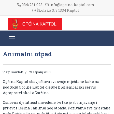
034/231-023
info@opcina-kaptol.com
Školska 3, 34334 Kaptol
Animalni otpad
josip.soudek
21 Lipanj 2010
Općina Kaptol obavještava sve svoje mještane kako na
podrućju Općine Kaptol djeluje higijeničarski servis
Agroproteinka iz Garčina.
Osnovna djelatnost navedene tvrtke je zbrinjavanje i
prijevoz lešina i animalnog otpada. Pozivamo sve mještane
naše Općine da, uginuće životinja prijave na telefonski broj: