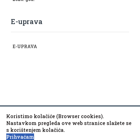
E-uprava
E-UPRAVA
Koristimo kolačiće (Browser cookies).
Copyright © 2010-2020 Općina Kaptol, Školska 3, 34334
♿
Nastavkom pregleda ove web stranice slažete se
Kaptol
s korištenjem kolačića.
Izjava o pristupačnosti mrežne stranice
Prihvaćam