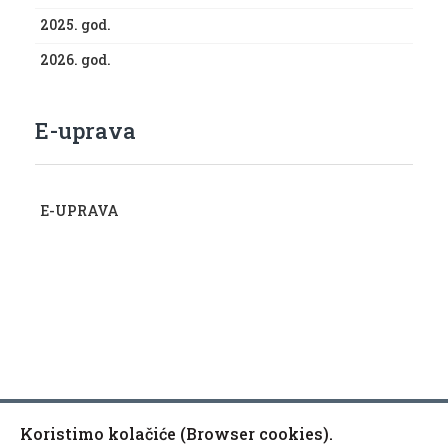
2025. god.
2026. god.
E-uprava
E-UPRAVA
Koristimo kolačiće (Browser cookies).
Copyright © 2010-2020 Općina Kaptol, Školska 3, 34334