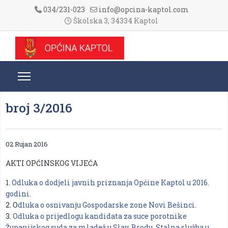
034/231-023
info@opcina-kaptol.com
Školska 3, 34334 Kaptol
broj 3/2016
02 Rujan 2016
AKTI OPĆINSKOG VIJEĆA
1.
Odluka o dodjeli javnih priznanja Općine Kaptol u 2016.
godini.
2. O
dluka o osnivanju Gospodarske zone Novi Bešinci.
3.
Odluka o prijedlogu kandidata za suce porotnike
Županijskog suda za mladež u Slav. Brodu, Stalna služba u