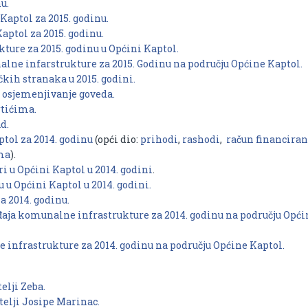
u.
Kaptol za 2015. godinu.
aptol za 2015. godinu.
ure za 2015. godinu u Općini Kaptol.
lne infarstrukture za 2015. Godinu na području Općine Kaptol.
čkih stranaka u 2015. godini.
 osjemenjivanje goveda.
rtićima.
d.
tol za 2014. godinu
(opći dio:
prihodi
,
rashodi
,
račun financiran
ma
).
 u Općini Kaptol u 2014. godini
.
u Općini Kaptol u 2014. godini.
 2014. godinu.
aja komunalne infrastrukture za 2014. godinu na području Opći
nfrastrukture za 2014. godinu na području Općine Kaptol.
elji Zeba.
telji Josipe Marinac.