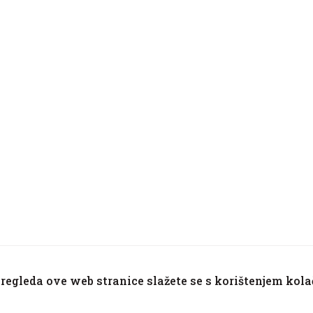
egleda ove web stranice slažete se s korištenjem kola
3, 34334 Kaptol