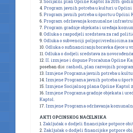
3.
Socijalni plan Općine Kaptol za 2015. godin
4.
Program javnih potreba u kulturi u Općini 
5.
Program javnih potreba u športu u Općini K
6.
Program održavanja komunalne infrastrukt
7.
Program gradnje objekata i uređaja komuna
8.
Odluka o raspodjeli sredstava za rad politi
9.
Odluka o subvenciji poljoprivrednicima za
10.
Odluka o sufinanciranju boravka djece u v
11.
Odluka o dodjeli sredstava za novorođenča
12.
II. izmjene i dopune Proračuna Općine Kap
poseban dio:
rashodi
,
plan razvojnih progra
13.
Izmjene Programa javnih potreba u kulturi
14.
Izmjene Programa javnih potreba u športu 
15.
Izmjene Socijalnog plana Općine Kaptol za
16.
Izmjene Programa gradnje objekata i uređ
Kaptol.
17.
Izmjene Programa održavanja komunalne i
AKTI OPĆINSKOG NAČELNIKA
1.
Zaključak o dodjeli financijske potpore obit
2.
Zaključak o dodjeli financijske potpore obi