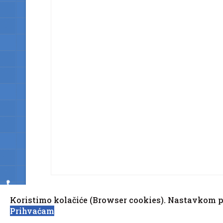
♿
Koristimo kolačiće (Browser cookies). Nastavkom pr
Copyright © 2010-2020 Općina Kaptol, Školska 
Prihvaćam