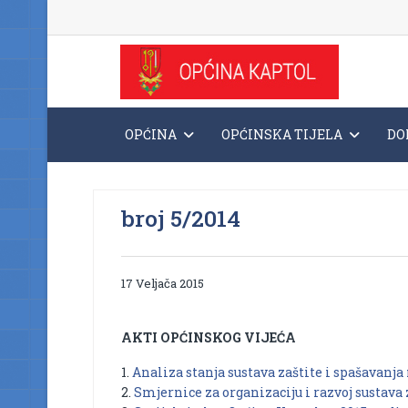
OPĆINA
OPĆINSKA TIJELA
DO
broj 5/2014
17 Veljača 2015
AKTI OPĆINSKOG VIJEĆA
1.
Analiza stanja sustava zaštite i spašavanja
2.
Smjernice za organizaciju i razvoj sustava 