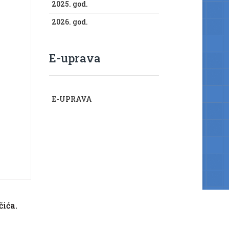
2025. god.
2026. god.
E-uprava
E-UPRAVA
čića.
Izjava o pristupačnosti mrežne stranice