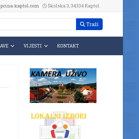
pcina-kaptol.com
Školska 3, 34334 Kaptol
Traži
JAVE
VIJESTI
KONTAKT