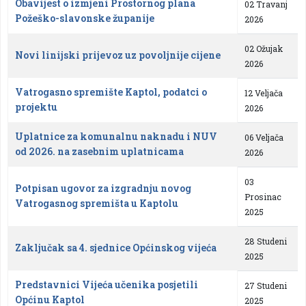
Obavijest o izmjeni Prostornog plana
02 Travanj
Požeško-slavonske županije
2026
02 Ožujak
Novi linijski prijevoz uz povoljnije cijene
2026
Vatrogasno spremište Kaptol, podatci o
12 Veljača
projektu
2026
Uplatnice za komunalnu naknadu i NUV
06 Veljača
od 2026. na zasebnim uplatnicama
2026
03
Potpisan ugovor za izgradnju novog
Prosinac
Vatrogasnog spremišta u Kaptolu
2025
28 Studeni
Zaključak sa 4. sjednice Općinskog vijeća
2025
Predstavnici Vijeća učenika posjetili
27 Studeni
Općinu Kaptol
2025