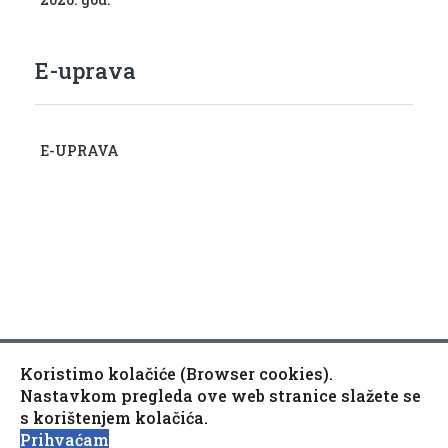
E-uprava
E-UPRAVA
Koristimo kolačiće (Browser cookies).
Copyright © 2010-2020 Općina Kaptol, Školska 3, 34334
♿
Nastavkom pregleda ove web stranice slažete se
Kaptol
s korištenjem kolačića.
Izjava o pristupačnosti mrežne stranice
Prihvaćam