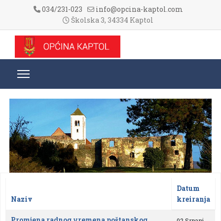
034/231-023
info@opcina-kaptol.com
Školska 3, 34334 Kaptol
Datum
Naziv
kreiranja
Članci
Promjena radnog vremena poštanskog
02 Srpanj