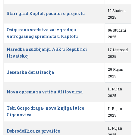
19 Studeni
Stari grad Kaptol, podatci o projektu
2025
Osigurana sredstva za izgradnju
06 Studeni
vatrogasnog spremišta u Kaptolu
2025
Naredba o suzbijanju ASK u Republici
17 Listopad
Hrvatskoj
2025
29 Rujan
Jesenska deratizacija
2025
11 Rujan
Nova oprema za vrtić u Alilovcima
2025
Tebi Gospo draga- nova knjiga Ivice
11 Rujan
Ciganovića
2025
11 Rujan
Dobrodošlica za prvašiće
2025