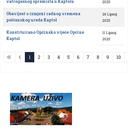
vatrogasnog spremišta u Kaptolu
2025
Obavijest o izmjeni radnog vremena
26 Lipanj
poštanskog ureda Kaptol
2025
Konstituirano Općinsko vijeće Općine
11 Lipanj
Kaptol
2025
1
2
3
4
5
6
7
8
9
10
Stranica 1 od 29