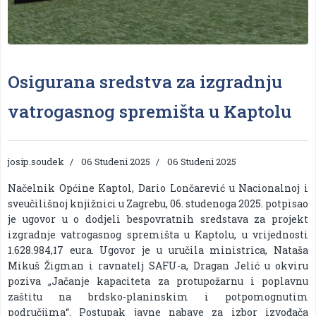
Osigurana sredstva za izgradnju
vatrogasnog spremišta u Kaptolu
josip.soudek
06 Studeni 2025
06 Studeni 2025
Načelnik Općine Kaptol, Dario Lončarević u Nacionalnoj i
sveučilišnoj knjižnici u Zagrebu, 06. studenoga 2025. potpisao
je ugovor u o dodjeli bespovratnih sredstava za projekt
izgradnje vatrogasnog spremišta u Kaptolu, u vrijednosti
1.628.984,17 eura. Ugovor je u uručila ministrica, Nataša
Mikuš Žigman i ravnatelj SAFU-a, Dragan Jelić u okviru
poziva „Jačanje kapaciteta za protupožarnu i poplavnu
zaštitu na brdsko-planinskim i potpomognutim
područjima“. Postupak javne nabave za izbor izvođača