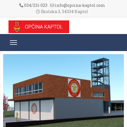
034/231-023
info@opcina-kaptol.com
Školska 3, 34334 Kaptol