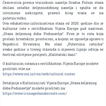
Čemernica prema visinskom naselju Gradca. Potom staza
obilazi ostatke željeznodobnog naselja i spušta se do
istoimene nekropote, praveći krug vraća se na
početnu točku.
Ova edukativno-informativna staza od 2020. godine dio je
kulturne rute s certifikatom Vijeća Europe pod nazivom
„Staza željeznog doba Podunavlja“. Prva je to ruta koja
prolazi hrvatskim prostorom, a kojom se upravlja upravo u
Republici Hrvatskoj. Na stazi „Putevima ratnika“
svake godine u trećeg vikenda u mjesecu lipnju odvija se
festival oživljene povijesti „Halštatski dani“.
O kulturnim rutama s certifikatom Vijeća Europe možete
pročitati više na:
https://www.coe.int/en/web/cultural-routes
Detaljnije o Kulturnoj ruti Vijeća Europe „Staza željeznog
doba Podunavlja“ možete pročitati na:
https://www.ironagedanuberoute.com/