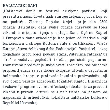
HALŠTATSKI DANI
„Halštatski dani“ su festival oživljene povijesti koji
prezentira način života ljudi starijeg željeznog doba koji su
na području Zlatnog Papuka živjeli prije oko 2500
godina. Halštatski dani svake godine održavaju se treći
vikend u mjesecu lipnju u sklopu Dana Općine Kaptol
i Europskih dana arheologije kao jedan od festivala koji
funkcionira u sklopu Kulturne rute s certifikatom Vijeća
Europe „Staza željeznog doba Podunavlja“. Posjetitelji ovog
događanja mogu obići poučnu stazu „Putevima ratnika“ uz
stručno vodstvo, pogledati izložbe, poslušati popularno-
znanstvena predavanja, sudjelovati u brojnim radionicama
pripremljenim za sve dobne skupine, uživati u degustaciji
halštatske hrane te proizvoda lokalnih proizvođača koji
svoj brend vežu za arheološki lokalitet Kaptol. Dinamični
i zabavni program ove menifestacije idealan je za provesti
vikend u prirodi, družeći se s najbližima na jednom od
najpoznatijih arheoloških lokaliteta halštatske kulture u
Republici Hrvatskoj.