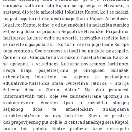
europska kulturna ruta kojom se upravlja iz Hrvatske, a
sastavni dio joj je arheološki lokalitet Kaptol koji se nalazi
na području turističke destinacije Zlatni Papuk. Arheološki
lokalitet Kaptol jedno je od najznačajnijih nalazišta starijeg
željeznog doba na prostoru Republike Hrvatske. Pripadnici
halštatske kulture ovdje su stvorili trgovačko središte koje
se razvilo u gospodarski i kulturni centar jugistočne Europe
toga vremena. Svoje tragove ostavili su na dvije nekropole,
Čemernica i Gradca, te na visinskom naselju Gradca. Kako bi
se upoznali s vrijednom kulturno-povijesnom baštinom
ovoga kraja, posjetiteljima je omogućen obilazak
arheološkog lokaliteta na kojemu je postavljena
edukativno-turistička staza „Putevima ratnika – Starije
željezno doba u Zlatnoj dolini“. Nju čini jedanaest
informativnih tabli koje sve zainteresirane upoznaju sa
svakodnevnim životom ljudi u razdoblju starijeg
željeznog doba te arheološkim značajkama
karakterističnim za ovaj lokalitet. Staza se prostire
duž prapovijesnog put koji je iz centra današnjeg sela Kaptol
pratio tok potoka Bistre prolazio kroz nekropolu