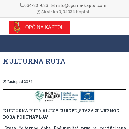
034/231-023
info@opcina-kaptol.com
Školska 3, 34334 Kaptol
KULTURNA RUTA
21 Listopad 2024
KULTURNA RUTA VIJEĆA EUROPE „STAZA ŽELJEZNOG
DOBA PODUNAVLJA“
„Staza željeznog doba Podunavlja“ prva je certificirana