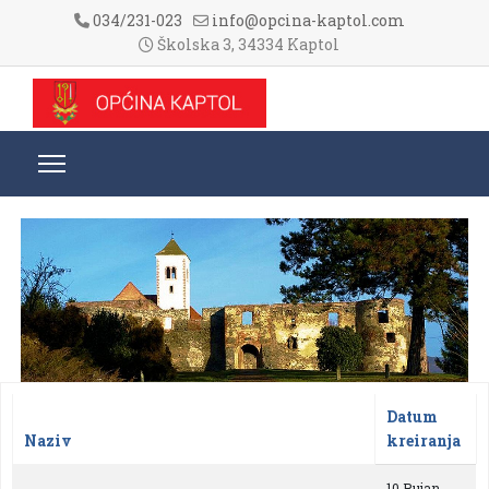
034/231-023
info@opcina-kaptol.com
Školska 3, 34334 Kaptol
Datum
Naziv
kreiranja
Članci
10 Rujan