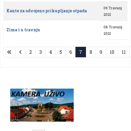
09 Travanj
Kante za odvojeno prikupljanje otpada
2021
08 Travanj
Zima i u travnju
2021
2
3
4
5
6
7
8
9
10
11
Stranica 7 od 29