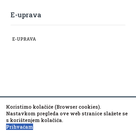
E-uprava
E-UPRAVA
Koristimo kolačiće (Browser cookies).
Copyright © 2010-2020 Općina Kaptol, Školska 3, 34334
♿
Nastavkom pregleda ove web stranice slažete se
Kaptol
s korištenjem kolačića.
Izjava o pristupačnosti mrežne stranice
Prihvaćam