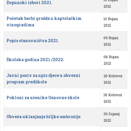
Dopunski izbori 2021.
2021
Početak berbi grožđa u kaptolačkim
10 Rujan
vinogradima
2021
09 Rujan
Popis stanovništva 2021.
2021
08 Rujan
Školska godina 2021./2022.
2021
Javni poziv za upis djece u obvezni
20 Kolovoz
program predškole
2021
18 Kolovoz
Pokloni za učenike Osnovne škole
2021
30 Srpanj
Obveza uklanjanja biljke ambrozije
2021