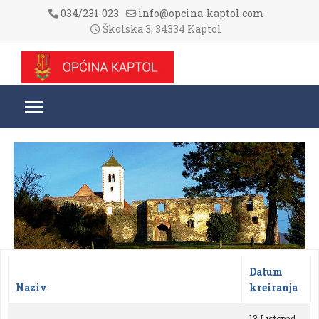
034/231-023
info@opcina-kaptol.com
Školska 3, 34334 Kaptol
Datum
Naziv
kreiranja
Članci
13 Listopad