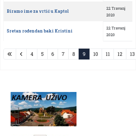
22 Travanj
Biramo ime za vrtić u Kaptol
2020
22 Travanj
Sretan rođendan baki Kristini
2020
4
5
6
7
8
9
10
11
12
13
Stranica 9 od 29