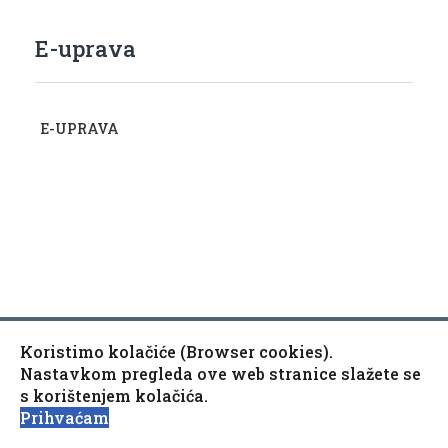
E-uprava
E-UPRAVA
Koristimo kolačiće (Browser cookies).
Copyright © 2010-2020 Općina Kaptol, Školska 3, 34334
♿
Nastavkom pregleda ove web stranice slažete se
Kaptol
s korištenjem kolačića.
Izjava o pristupačnosti mrežne stranice
Prihvaćam