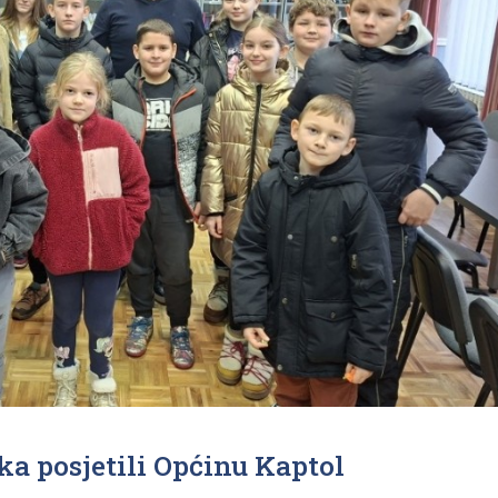
ka posjetili Općinu Kaptol