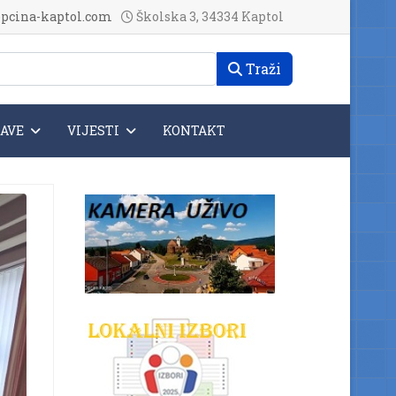
pcina-kaptol.com
Školska 3, 34334 Kaptol
Traži
JAVE
VIJESTI
KONTAKT