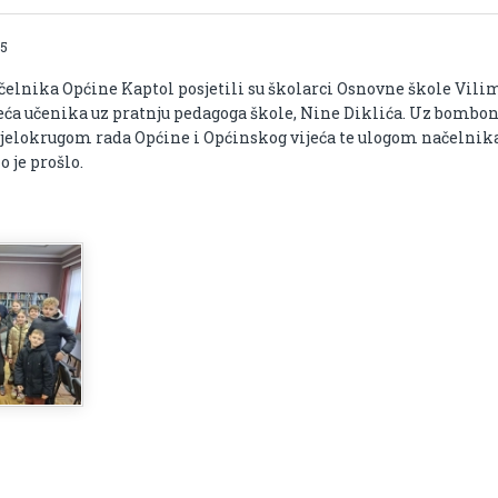
25
ačelnika Općine Kaptol posjetili su školarci Osnovne škole Vili
jeća učenika uz pratnju pedagoga škole, Nine Diklića. Uz bombon
djelokrugom rada Općine i Općinskog vijeća te ulogom načelnik
 je prošlo.