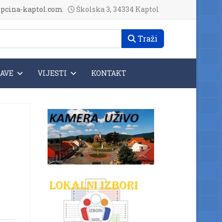
pcina-kaptol.com
Školska 3, 34334 Kaptol
Traži
JAVE
VIJESTI
KONTAKT