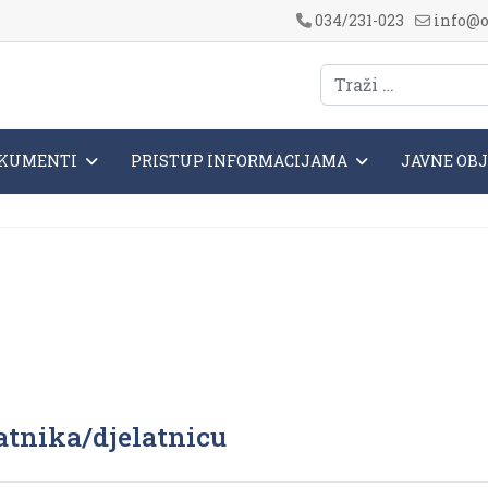
034/231-023
info@o
KUMENTI
PRISTUP INFORMACIJAMA
JAVNE OB
atnika/djelatnicu