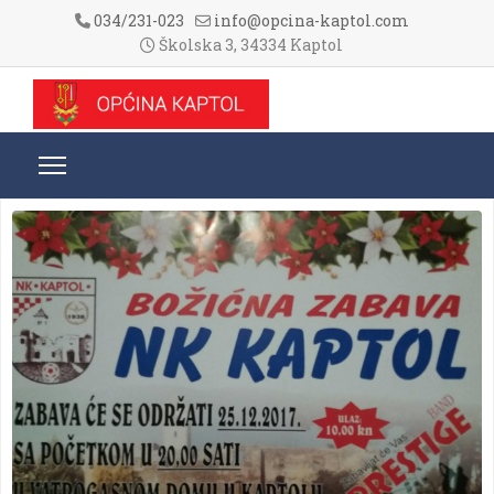
034/231-023
info@opcina-kaptol.com
Školska 3, 34334 Kaptol