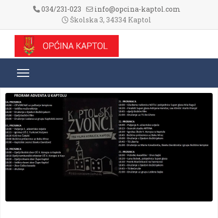
034/231-023
info@opcina-kaptol.com
Školska 3, 34334 Kaptol