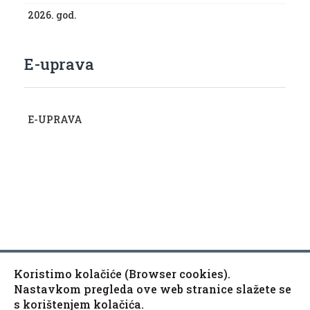
2026. god.
E-uprava
E-UPRAVA
Koristimo kolačiće (Browser cookies).
Copyright © 2010-2020 Općina Kaptol, Školska 3, 34334
♿
Nastavkom pregleda ove web stranice slažete se
Kaptol
s korištenjem kolačića.