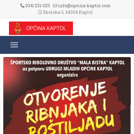
034/231-023
info@opcina-kaptol.com
Školska 3, 34334 Kaptol