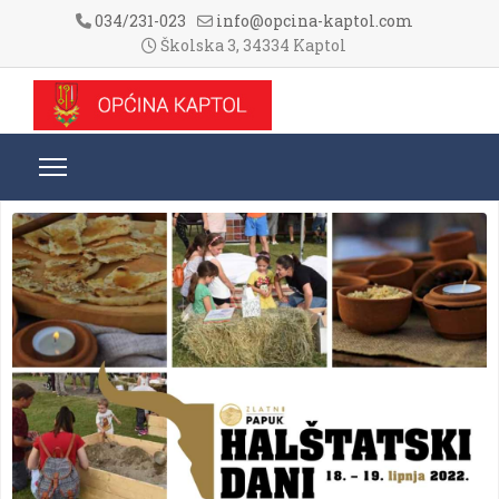
034/231-023
info@opcina-kaptol.com
Školska 3, 34334 Kaptol