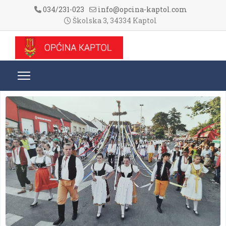
034/231-023
info@opcina-kaptol.com
Školska 3, 34334 Kaptol