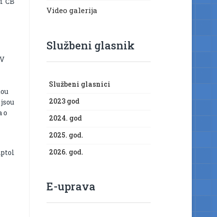
i ČB
Video galerija
Službeni glasnik
 V
Službeni glasnici
dou
2023 god
 jsou
a o
2024. god
2025. god.
2026. god.
aptol
E-uprava