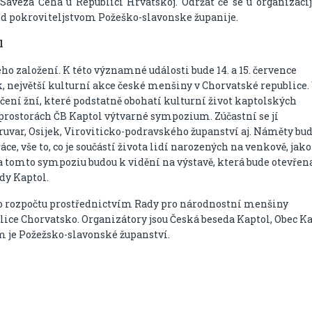
aveza Čeha u Republici Hrvatskoj. Održat će se u organizacij
pod pokroviteljstvom Požeško-slavonske županije.
l
ého založení. K této významné události bude 14. a 15. července
 největší kulturní akce české menšiny v Chorvatské republice.
ní žní, které podstatně obohatí kulturní život kaptolských
 prostorách ČB Kaptol výtvarné sympozium. Zúčastní se jí
ruvar, Osijek, Viroviticko-podravského županství aj. Náměty bu
e, vše to, co je součástí života lidí narozených na venkově, jako
 tomto sympoziu budou k vidění na výstavě, která bude otevřen
dy Kaptol.
ího rozpočtu prostřednictvím Rady pro národnostní menšiny
ice Chorvatsko. Organizátory jsou Česká beseda Kaptol, Obec K
m je Požežsko-slavonské županství.