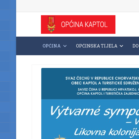
OPĆINA
OPĆINSKA TIJELA
DO