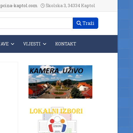
pcina-kaptol.com
Školska 3, 34334 Kaptol
Traži
JAVE
VIJESTI
KONTAKT