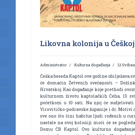
Likovna kolonija u Češkoj
Administrator
Kulturna događanja
12 Sviban
Češka beseda Kaptol ove godine obilježava svoj
će domaćin Žetvenih svečanosti – Dožínk
Hrvatskoj. Kao događanje koje prethodi ovom 
kulturnom životu kaptolačkih Čeha, 13. sv
početkom u 10 sati. Na njoj će sudjelovati
Virovitičko-podravske županije i dr. Motivi 
sve ono što čini habitus ljudi rođenih u ru
nastale na ovoj koloniji moći će se pogled
Domu ČB Kaptol. Ovo kulturno događanje