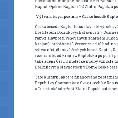
nacionalne manjine Republike Hrvatske i S
Kaptol, Općine Kaptol i TZ Zlatni Papuk, a 
Výtvarné sympozium v České besedě Kapto
Česká beseda Kaptol letos slaví sté výročí sv
hostitelem Dožínkových slavností – Dožínek,
rámci slavností věnovaných zdárnému ukonče
krajanů, proběhne 13. července od 10 hodin v
výtvarníci, členové českých besed Kaptol, Da
rozmanité, od krajin z Kaptolska po polní prác
také zdejší Češi. Umělecké malby vzniklé na
Dožínkových slavnostech v Domě České bese
Tato kulturní akce je financována ze státn
Republiky Chorvatska a Svazu Čechů v Republ
a Turistické sdružení Zlatni Papuk, patrone