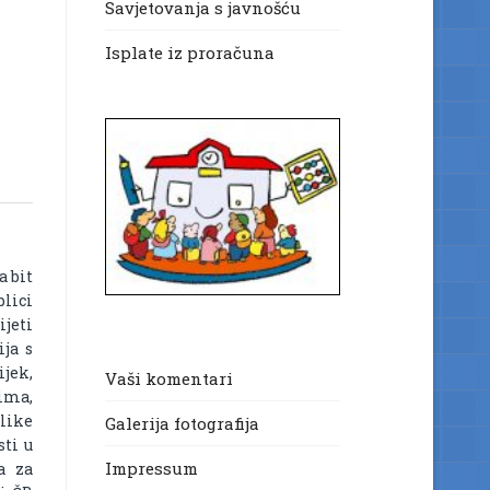
Savjetovanja s javnošću
Isplate iz proračuna
a bit
lici
ijeti
ja s
ijek,
Vaši komentari
jima,
slike
Galerija fotografija
sti u
Impressum
a za