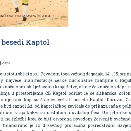
 besedi Kaptol
j 2023
u stotu obljetnicu. Povodom toga važnog događaja, 14. i 15. srpnj
y, najveće manifestacije češke nacionalne manjine u Repub
značajnom obilježavanju kraja žetve, a koje će značajno doprin
ibnja u prostorijama ČB Kaptol održat će se slikarska koloni
 umjetnici koji su članovi čeških beseda Kaptol, Daruvar, Os
će biti raznoliki; od kaptolačkog zavičaja do prikaza rada u pol
ralnom kraju kakvi su, uostalom, i ovdašnji Česi. Umjetničke 
ati na izložbi koja će biti otvorena povodom Žetvenih svečano
 financirano je iz državnog proračuna posredstvom Savjet