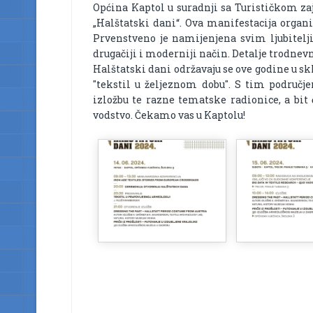
Općina Kaptol u suradnji sa Turističkom za
„Halštatski dani“. Ova manifestacija organiz
Prvenstveno je namijenjena svim ljubitelji
drugačiji i moderniji način. Detalje trodne
Halštatski dani održavaju se ove godine u s
"tekstil u željeznom dobu". S tim područ
izložbu te razne tematske radionice, a bit
vodstvo. Čekamo vas u Kaptolu!