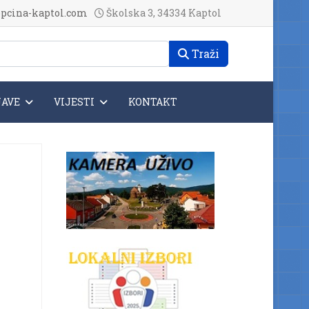
pcina-kaptol.com
Školska 3, 34334 Kaptol
Traži
JAVE
VIJESTI
KONTAKT