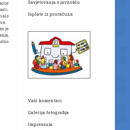
Savjetovanja s javnošću
acije
asli.
Isplate iz proračuna
omalo
ma.
im je
nja,
ručno
Vaši komentari
Galerija fotografija
Impressum