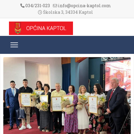
034/231-023
info@opcina-kaptol.com
Školska 3, 34334 Kaptol