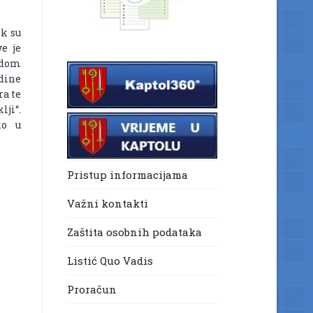
ok su
ve je
jedom
dine
ra te
lji“.
ako u
Pristup informacijama
Važni kontakti
Zaštita osobnih podataka
Listić Quo Vadis
Proračun