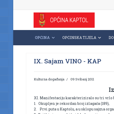
OPĆINA
OPĆINSKA TIJELA
DO
IX. Sajam VINO - KAP
Kulturna događanja
09 Svibanj 2011
I
XI. Manifestaciju karakteriziralo su tri vrlo 
1. Okupljen je rekordan broj izlagača (189),
2. Prvi puta u Kaptolu, a u sklopu sajma orga