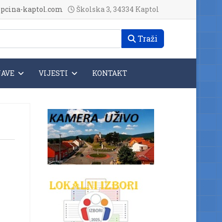
pcina-kaptol.com
Školska 3, 34334 Kaptol
Traži
JAVE
VIJESTI
KONTAKT