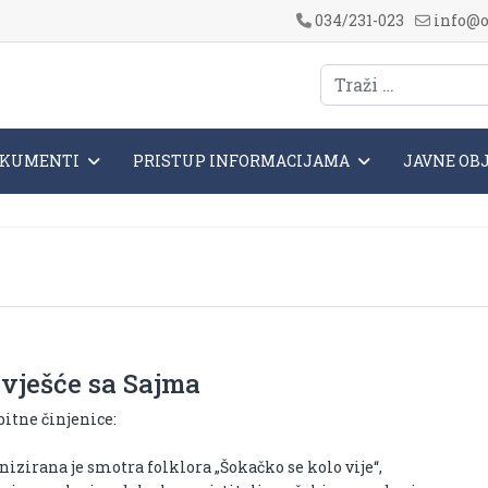
034/231-023
info@o
KUMENTI
PRISTUP INFORMACIJAMA
JAVNE OB
zvješće sa Sajma
bitne činjenice:
nizirana je smotra folklora „Šokačko se kolo vije“,