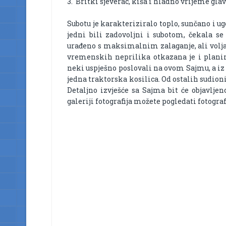
3. Britki sjeverac, kiša i hladno vrijeme gla
Subotu je karakteriziralo toplo, sunčano i ug
jedni bili zadovoljni i subotom, čekala se n
urađeno s maksimalnim zalaganje, ali volja 
vremenskih neprilika otkazana je i planir
neki uspješno poslovali na ovom Sajmu, a iz 
jedna traktorska kosilica. Od ostalih sudioni
Detaljno izvješće sa Sajma bit će objavljen
galeriji fotografija možete pogledati fotogra