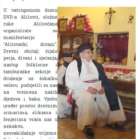
U vatrogosnom domu
DVD-a Alilovci, složne
ruke Alilovčana
organizirale su
manifestaciju
"Alilovački divani".
Drevni običaji: čijalo
perja, divani i sjećanja,
nastup folklorne i
tamburaške sekcije i
druženje uz šokačku
večeru podsjetili su nas
na vremena naših
djedova i baka. Vješto
uređer prostor drevnim
ormarima, slikama i
fenjerima vraća nas u
nekakvo,
nesvakidašnje vrijeme.