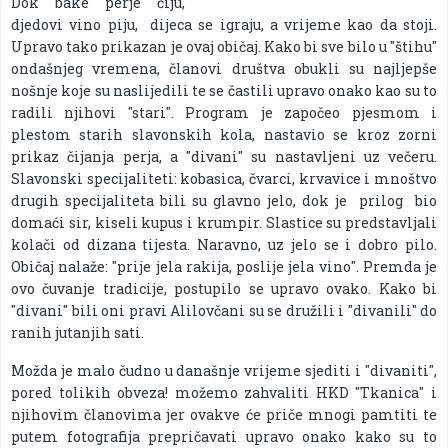
Dok bake perje čiju,
djedovi vino piju, dijeca se igraju, a vrijeme kao da stoji.
Upravo tako prikazan je ovaj običaj. Kako bi sve bilo u "štihu"
ondašnjeg vremena, članovi društva obukli su najljepše
nošnje koje su naslijedili te se častili upravo onako kao su to
radili njihovi "stari". Program je započeo pjesmom i
plestom starih slavonskih kola, nastavio se kroz zorni
prikaz čijanja perja, a "divani" su nastavljeni uz večeru.
Slavonski specijaliteti: kobasica, čvarci, krvavice i mnoštvo
drugih specijaliteta bili su glavno jelo, dok je prilog bio
domaći sir, kiseli kupus i krumpir. Slastice su predstavljali
kolači od dizana tijesta. Naravno, uz jelo se i dobro pilo.
Običaj nalaže: "prije jela rakija, poslije jela vino". Premda je
ovo čuvanje tradicije, postupilo se upravo ovako. Kako bi
"divani" bili oni pravi Alilovčani su se družili i "divanili" do
ranih jutanjih sati.
Možda je malo čudno u današnje vrijeme sjediti i "divaniti",
pored tolikih obveza! možemo zahvaliti HKD "Tkanica" i
njihovim članovima jer ovakve će priče mnogi pamtiti te
putem fotografija prepričavati upravo onako kako su to