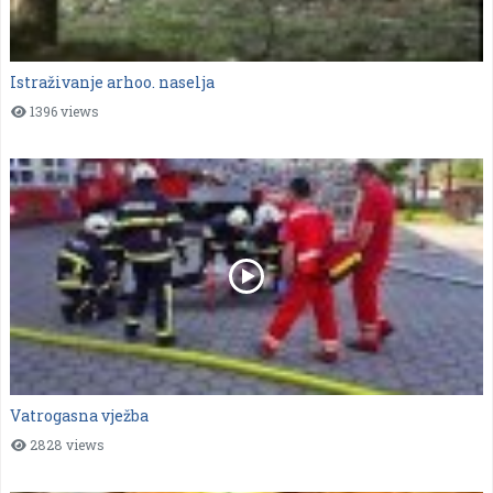
Istraživanje arhoo. naselja
1396 views
Vatrogasna vježba
2828 views