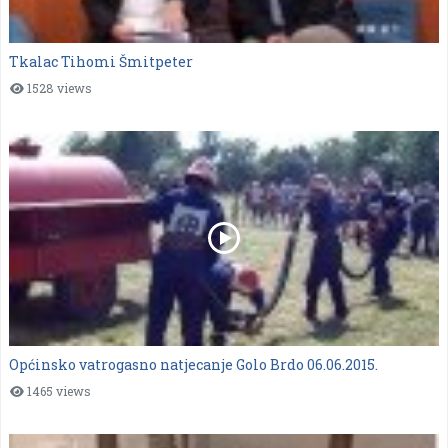
Tkalac Tihomi Šmitpeter
1528 views
Općinsko vatrogasno natjecanje Golo Brdo 06.06.2015.
1465 views