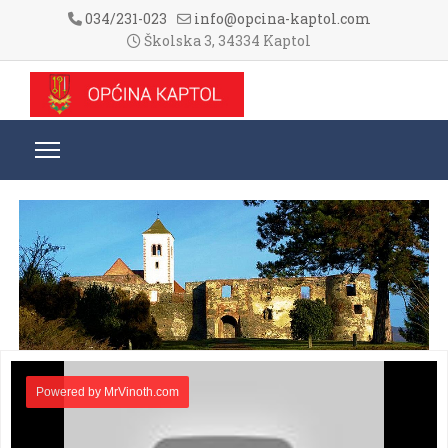
034/231-023
info@opcina-kaptol.com
Školska 3, 34334 Kaptol