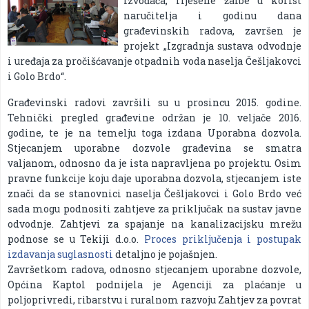
izvođača, riješene žalbe u korist
naručitelja i godinu dana
građevinskih radova, završen je
projekt „Izgradnja sustava odvodnje
i uređaja za pročišćavanje otpadnih voda naselja Češljakovci
i Golo Brdo“.
Građevinski radovi završili su u prosincu 2015. godine.
Tehnički pregled građevine održan je 10. veljače 2016.
godine, te je na temelju toga izdana Uporabna dozvola.
Stjecanjem uporabne dozvole građevina se smatra
valjanom, odnosno da je ista napravljena po projektu. Osim
pravne funkcije koju daje uporabna dozvola, stjecanjem iste
znači da se stanovnici naselja Češljakovci i Golo Brdo već
sada mogu podnositi zahtjeve za priključak na sustav javne
odvodnje. Zahtjevi za spajanje na kanalizacijsku mrežu
podnose se u Tekiji d.o.o.
Proces priključenja i postupak
izdavanja suglasnosti
detaljno je pojašnjen.
Završetkom radova, odnosno stjecanjem uporabne dozvole,
Općina Kaptol podnijela je Agenciji za plaćanje u
poljoprivredi, ribarstvu i ruralnom razvoju Zahtjev za povrat