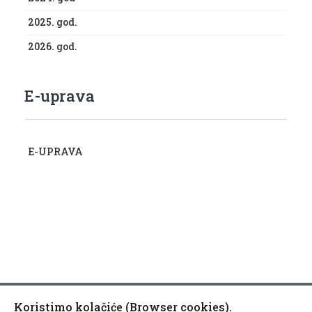
2025. god.
2026. god.
E-uprava
E-UPRAVA
Koristimo kolačiće (Browser cookies).
Copyright © 2010-2020 Općina Kaptol, Školska 3, 34334