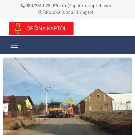
034/231-023
info@opcina-kaptol.com
Školska 3, 34334 Kaptol