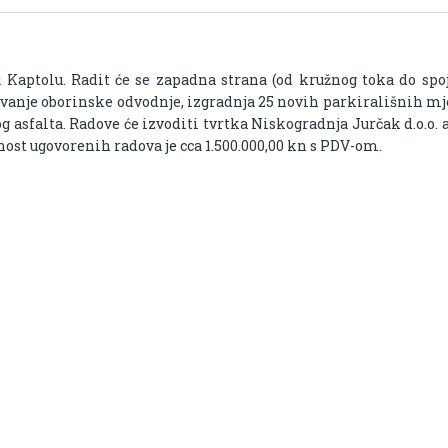
 Kaptolu. Radit će se zapadna strana (od kružnog toka do spo
vanje oborinske odvodnje, izgradnja 25 novih parkirališnih mj
g asfalta. Radove će izvoditi tvrtka Niskogradnja Jurčak d.o.o. 
nost ugovorenih radova je cca 1.500.000,00 kn s PDV-om.