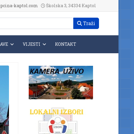
pcina-kaptol.com
Školska 3, 34334 Kaptol
Traži
JAVE
VIJESTI
KONTAKT