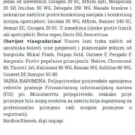
jedan od navedenih: Coragen 20 SC, Affirm opti, Mospoilan
20 SP, Imidan 50 WG, Delegate 250 WG. Nasade breskve i
nektarine zaštitite protiv breskvinog savijača i breskvinog
moljca, upotrijebiti: Imidan 50 WG, Affirm, Runner 240 SC,
Avaunt EC, Coragen 20 SC. U nasadima lijeske protiv lisnih
uši upotrijebiti: Rotor super, Decis 100, Demetrina
Obavijest vinogradarima!
Vinovu lozu treba zaštiti od
uzročnika bolesti crne pjegavosti i plamenjače jednim od
fungicida: Mikal Flash, Folpan Gold, Curzate F, Pergado F,
Ampexio. Protiv pepelnice primijeniti: Nativo, Chromosul
80, Thiovit Jet, Kalinosul 80 WG, Kossan WG, Sulfolac 80 WG,
Cosavet DF, Sumpor SC-80.
VAŽNA NAPOMENA: Poljoprivredne proizvođače upućujemo
redovito praćenje Fitosanitarnog informacijskog sustava
(FIS) pri Ministarstvu poljoprivrede, svakako prije
primjene bilo kojeg sredstva za zaštitu bilja dopuštenog za
profesionalnu primjenu radi moguće promjene u
registraciji.
Đurđica Kšenek, dipl.ing.agr.