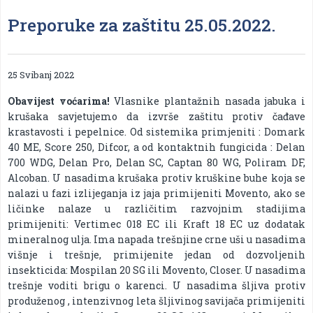
Preporuke za zaštitu 25.05.2022.
25 Svibanj 2022
Obavijest voćarima!
Vlasnike plantažnih nasada jabuka i
krušaka savjetujemo da izvrše zaštitu protiv čađave
krastavosti i pepelnice. Od sistemika primjeniti : Domark
40 ME, Score 250, Difcor, a od kontaktnih fungicida : Delan
700 WDG, Delan Pro, Delan SC, Captan 80 WG, Poliram DF,
Alcoban. U nasadima krušaka protiv kruškine buhe koja se
nalazi u fazi izlijeganja iz jaja primijeniti Movento, ako se
ličinke nalaze u različitim razvojnim stadijima
primijeniti: Vertimec 018 EC ili Kraft 18 EC uz dodatak
mineralnog ulja. Ima napada trešnjine crne uši u nasadima
višnje i trešnje, primijenite jedan od dozvoljenih
insekticida: Mospilan 20 SG ili Movento, Closer. U nasadima
trešnje voditi brigu o karenci. U nasadima šljiva protiv
produženog , intenzivnog leta šljivinog savijača primijeniti