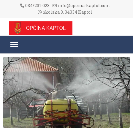
034/231-023
info@opcina-kaptol.com
Školska 3, 34334 Kaptol