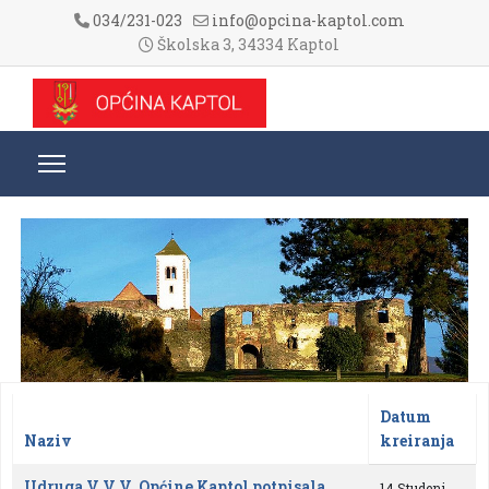
034/231-023
info@opcina-kaptol.com
Školska 3, 34334 Kaptol
Datum
Naziv
kreiranja
Članci
Udruga V.V.V. Općine Kaptol potpisala
14 Studeni