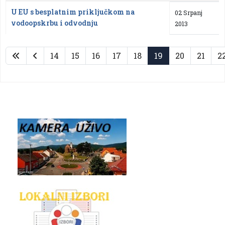
U EU s besplatnim priključkom na
02 Srpanj
vodoopskrbu i odvodnju
2013
14
15
16
17
18
19
20
21
2
Stranica 19 od 29