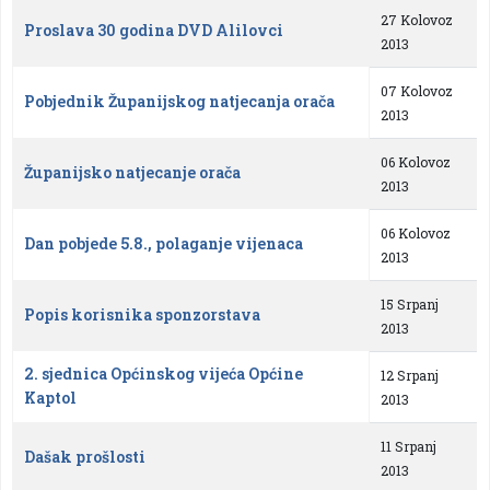
27 Kolovoz
Proslava 30 godina DVD Alilovci
2013
07 Kolovoz
Pobjednik Županijskog natjecanja orača
2013
06 Kolovoz
Županijsko natjecanje orača
2013
06 Kolovoz
Dan pobjede 5.8., polaganje vijenaca
2013
15 Srpanj
Popis korisnika sponzorstava
2013
2. sjednica Općinskog vijeća Općine
12 Srpanj
Kaptol
2013
11 Srpanj
Dašak prošlosti
2013