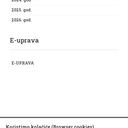
2025. god.
2026. god.
E-uprava
E-UPRAVA
Koristimo kolačiće (Browser cookies).
Copyright © 2010-2020 Općina Kaptol, Školska 3, 34334