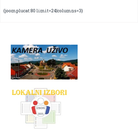
{joomplucat:80 limit=24|columns=3}