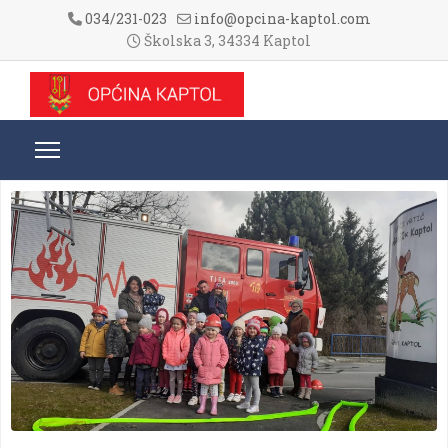
034/231-023
info@opcina-kaptol.com
Školska 3, 34334 Kaptol