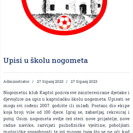
Upisi u školu nogometa
Administrator
27 Srpanj 2023
27 Srpanj 2023
Nogometni klub Kaptol poziva sve zainteresirane dječake i
djevojčice na upis u kaptolačku školu nogometa. Upisati se
mogu svi rođeni 2007. godište ili mlađi. Postani dio ekipe
koja broji više od 100 djece. Igraj se, zabavljaj, rekreiraj i
putuj. Osim nogometa ovdje ćeš steći nove prijatelje, nove
radne navike, razvijati psihofizičke vještine, poboljšati
motoričke sposobnosti te još mnogo toga što se ne uči kod