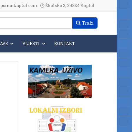
pcina-kaptol.com
Školska 3, 34334 Kaptol
Traži
JAVE
VIJESTI
KONTAKT