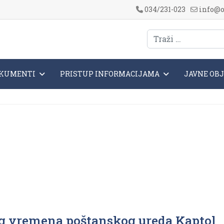
034/231-023
info@o
KUMENTI
PRISTUP INFORMACIJAMA
JAVNE OB
og vremena poštanskog ureda Kaptol