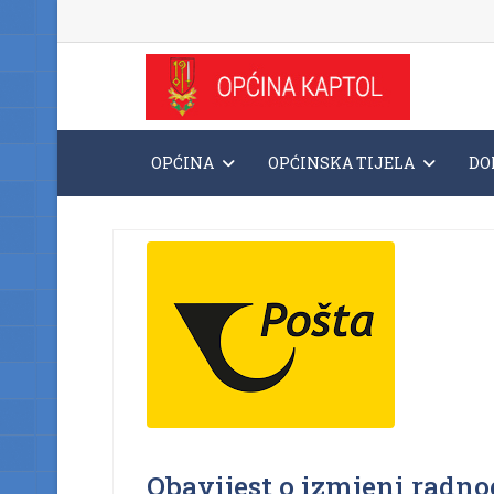
OPĆINA
OPĆINSKA TIJELA
DO
Obavijest o izmjeni radn