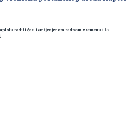
Kaptolu raditi će u izmijenjenom radnom vremenu
i to:
i