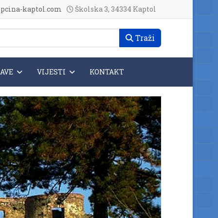
pcina-kaptol.com
Školska 3, 34334 Kaptol
Traži
JAVE
VIJESTI
KONTAKT