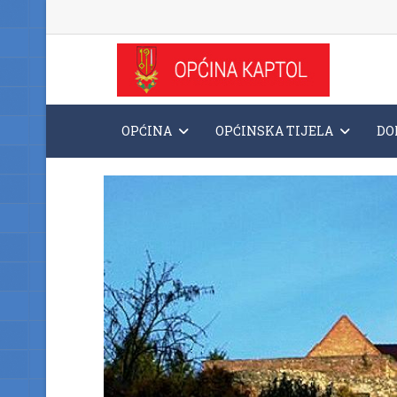
OPĆINA
OPĆINSKA TIJELA
DO