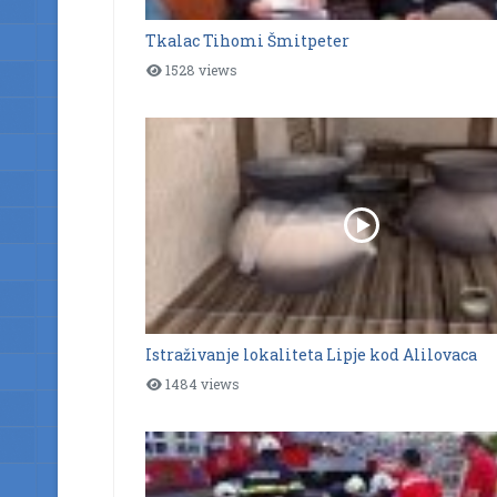
Tkalac Tihomi Šmitpeter
1528 views
Istraživanje lokaliteta Lipje kod Alilovaca
1484 views