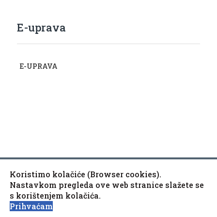
E-uprava
E-UPRAVA
Koristimo kolačiće (Browser cookies).
Copyright © 2010-2020 Općina Kaptol, Školska 3, 34334
♿
Nastavkom pregleda ove web stranice slažete se
Kaptol
s korištenjem kolačića.
Izjava o pristupačnosti mrežne stranice
Prihvaćam