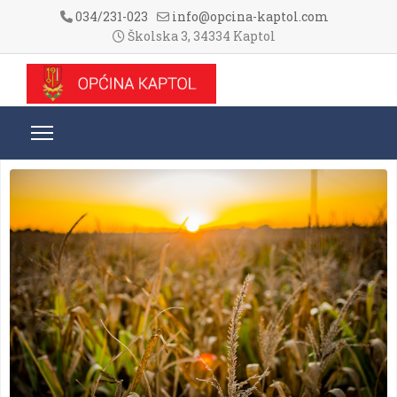
034/231-023
info@opcina-kaptol.com
Školska 3, 34334 Kaptol