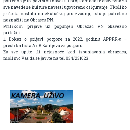
potrebno je uz površinu navesti i broj komada te obavezno za
sve navedene kulture navesti ugovoreno osiguranje. Ukoliko
je šteta nastala na ekološkoj proizvodnji, isto je potrebno
naznačiti na Obrascu PN.
Prilikom prijave uz popunjen Obrazac PN obavezno
priložiti:
1. Dokaz o prijavi potpore za 2022. godinu APPRR-u –
preslika lista A i B Zahtjeva za potporu.
Za sve upite ili nejasnoće kod ispunjavanja obrazaca,
molimo Vas da se javite na tel 034/231023