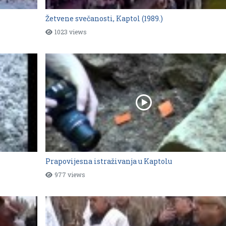
Žetvene svečanosti, Kaptol (1989.)
1023 views
Prapovijesna istraživanja u Kaptolu
977 views