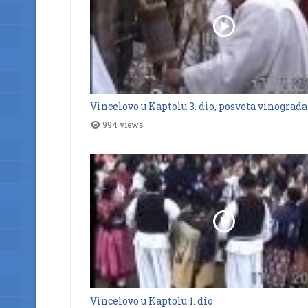
Vincelovo u Kaptolu 3. dio, posveta vinograda
994 views
Vincelovo u Kaptolu 1. dio