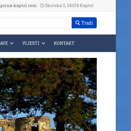
pcina-kaptol.com
Školska 3, 34334 Kaptol
Traži
JAVE
VIJESTI
KONTAKT