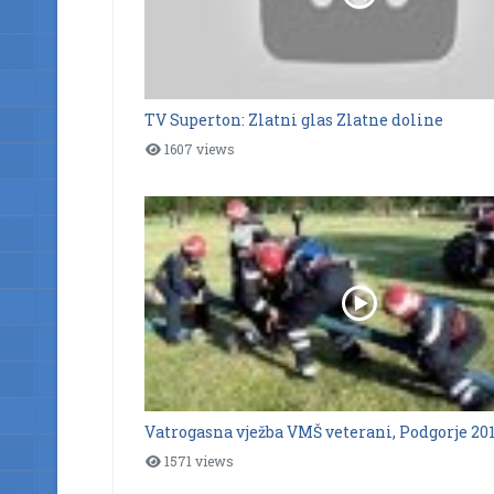
TV Superton: Zlatni glas Zlatne doline
1607 views
Vatrogasna vježba VMŠ veterani, Podgorje 2013
1571 views