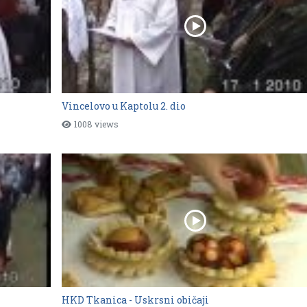
Vincelovo u Kaptolu 2. dio
1008 views
HKD Tkanica - Uskrsni običaji