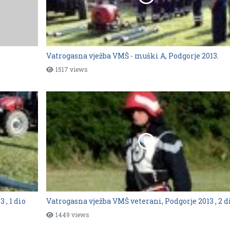
Vatrogasna vježba VMŠ - muški A, Podgorje 2013.
1517 views
 , 1 dio
Vatrogasna vježba VMŠ veterani, Podgorje 2013 , 2 d
1449 views