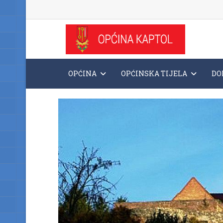
OPĆINA
OPĆINSKA TIJELA
DO