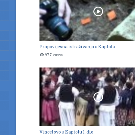
Prapovijesna istraživanja u Kaptolu
977 views
Vincelovo u Kaptolu 1. dio