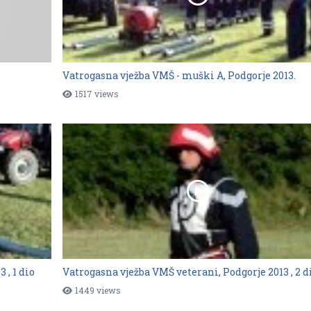
Vatrogasna vježba VMŠ - muški A, Podgorje 2013.
1517 views
 , 1 dio
Vatrogasna vježba VMŠ veterani, Podgorje 2013 , 2 d
1449 views