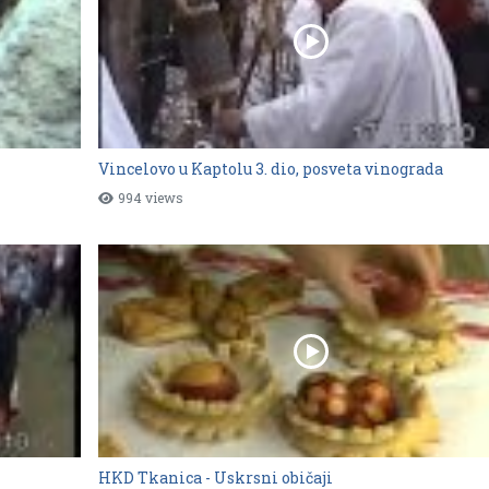
Vincelovo u Kaptolu 3. dio, posveta vinograda
994 views
HKD Tkanica - Uskrsni običaji