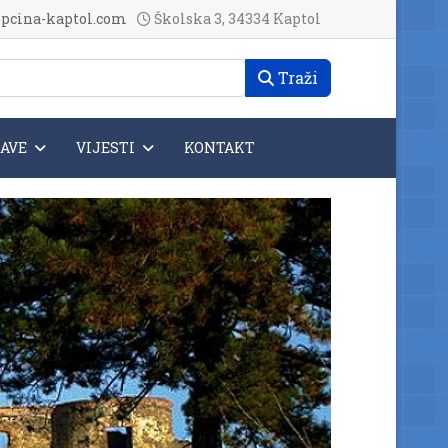
pcina-kaptol.com
Školska 3, 34334 Kaptol
Traži
JAVE
VIJESTI
KONTAKT