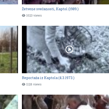
Žetvene svečanosti, Kaptol (1989.)
1023 views
Reportaža iz Kaptola (4.3.1973.)
1128 views