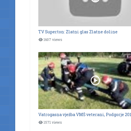
TV Superton: Zlatni glas Zlatne doline
1607 views
Vatrogasna vježba VMŠ veterani, Podgorje 2013
1571 views