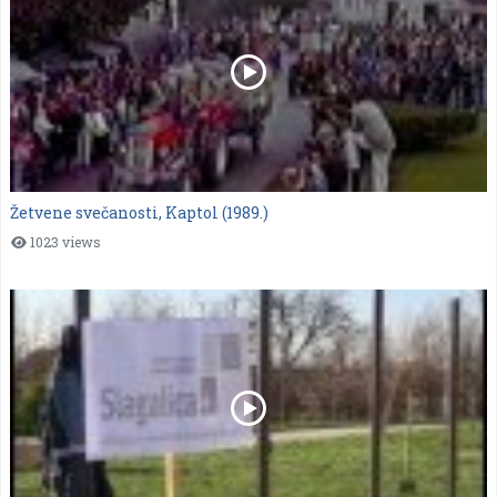
Žetvene svečanosti, Kaptol (1989.)
1023 views