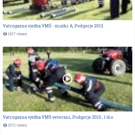
Vatrogasna vježba VMŠ - muški A, Podgorje 2013.
1517 views
Vatrogasna vježba VMŠ veterani, Podgorje 2013 , 1 dio
1571 views