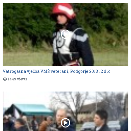
Vatrogasna vježba VMŠ veterani, Podgorje 2013 , 2 dio
1449 views