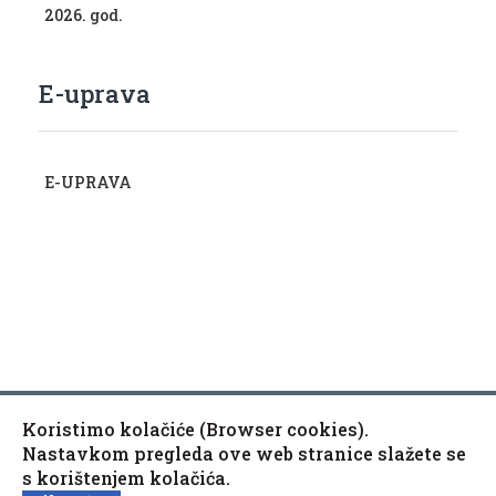
2026. god.
E-uprava
E-UPRAVA
Koristimo kolačiće (Browser cookies).
Copyright © 2010-2020 Općina Kaptol, Školska 3, 34334
♿
Nastavkom pregleda ove web stranice slažete se
Kaptol
s korištenjem kolačića.
Izjava o pristupačnosti mrežne stranice